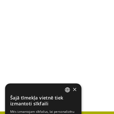
×
Šajā tīmekļa vietnē tiek
ENGLISH
izmantoti sīkfaili
LATVIAN
Mēs izmantojam sīkfailus, lai personalizētu