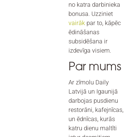
no katra darbinieka
bonusa. Uzziniet
vairāk
par to, kāpēc
ēdināšanas
subsidēšana ir
izdevīga visiem.
Par mums
Ar zīmolu Daily
Latvijā un Igaunijā
darbojas pusdienu
restorāni, kafejnīcas,
un ēdnīcas, kurās
katru dienu maltīti