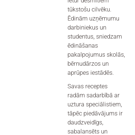
ietur desmitiem
tūkstošu cilvēku.
Ēdinām uzņēmumu
darbiniekus un
studentus, sniedzam
ēdināšanas
pakalpojumus skolās,
bērnudārzos un
aprūpes iestādēs.
Savas receptes
radām sadarbībā ar
uztura speciālistiem,
tāpēc piedāvājums ir
daudzveidīgs,
sabalansēts un