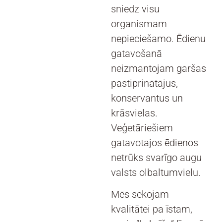
sniedz visu
organismam
nepieciešamo. Ēdienu
gatavošanā
neizmantojam garšas
pastiprinātājus,
konservantus un
krāsvielas.
Veģetāriešiem
gatavotajos ēdienos
netrūks svarīgo augu
valsts olbaltumvielu.
Mēs sekojam
kvalitātei pa īstam,