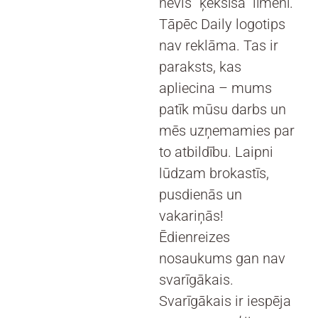
nevis “ķeksīša” līmenī.
Tāpēc Daily logotips
nav reklāma. Tas ir
paraksts, kas
apliecina – mums
patīk mūsu darbs un
mēs uzņemamies par
to atbildību. Laipni
lūdzam brokastīs,
pusdienās un
vakariņās!
Ēdienreizes
nosaukums gan nav
svarīgākais.
Svarīgākais ir iespēja