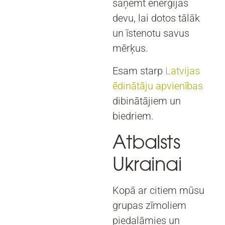
saņemt enerģijas
devu, lai dotos tālāk
un īstenotu savus
mērķus.
Esam starp
Latvijas
ēdinātāju apvienības
dibinātājiem un
biedriem.
Atbalsts
Ukrainai
Kopā ar citiem mūsu
grupas zīmoliem
piedalāmies un